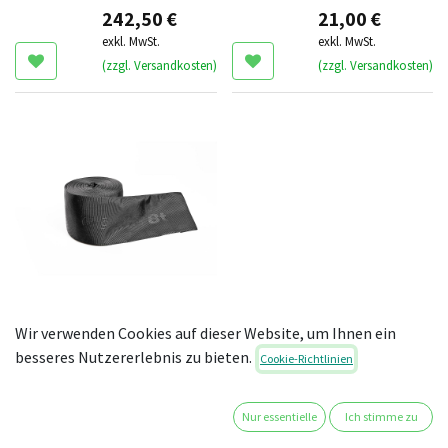
242,50
€
21,00
€
exkl. MwSt.
exkl. MwSt.
(zzgl. Versandkosten)
(zzgl. Versandkosten)
Scheuerschutz cobra
Wir verwenden Cookies auf dieser Website, um Ihnen ein
8t (12 m)
besseres Nutzererlebnis zu bieten.
Cookie-Richtlinien
75,00
€
exkl. MwSt.
Nur essentielle
Ich stimme zu
(zzgl. Versandkosten)