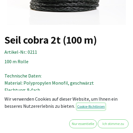
Seil cobra 2t (100 m)
Artikel-Nr.:
0211
100 m Rolle
Technische Daten:
Material: Polypropylen Monofil, geschwärzt
Flechtung: 8-fach
Durchmesser: 14 mm
Wir verwenden Cookies auf dieser Website, um Ihnen ein
Seilbruchlast: 3,45 t
besseres Nutzererlebnis zu bieten.
Cookie-Richtlinien
Systembruchlast mit Ruckdämpfer: 3,0 t
Bruchdehnung: ca. 17 %
Nur essentielle
Ich stimme zu
Einsatzdehnung (mit 20 – 60 % belastet): 3 – 9 %
Alterung: 2 - 3 %/ Jahr